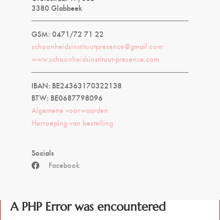
3380 Glabbeek
GSM: 0471/72 71 22
schoonheidsinstituutpresence@gmail.com
www.schoonheidsinstituut-presence.com
IBAN: BE24363170322138
BTW: BE0687798096
Algemene voorwaarden
Herroeping van bestelling
Socials
Facebook
A PHP Error was encountered