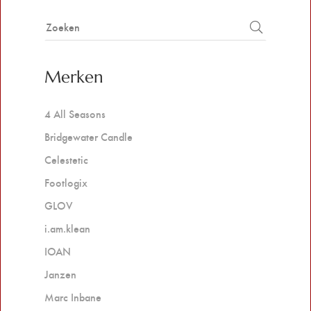
Merken
4 All Seasons
Bridgewater Candle
Celestetic
Footlogix
GLOV
i.am.klean
IOAN
Janzen
Marc Inbane