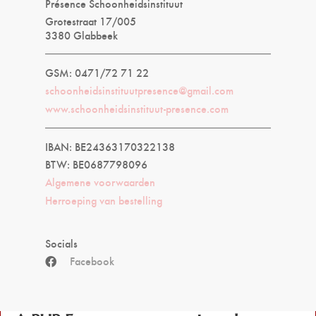
Présence Schoonheidsinstituut
Grotestraat 17/005
3380 Glabbeek
GSM: 0471/72 71 22
schoonheidsinstituutpresence@gmail.com
www.schoonheidsinstituut-presence.com
IBAN: BE24363170322138
BTW: BE0687798096
Algemene voorwaarden
Herroeping van bestelling
Socials
Facebook