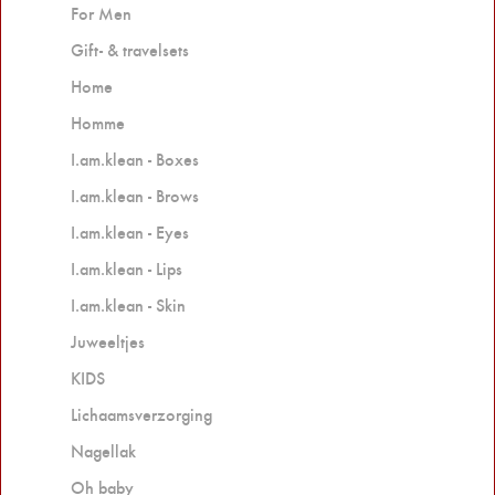
For Men
Gift- & travelsets
Home
Homme
I.am.klean - Boxes
I.am.klean - Brows
I.am.klean - Eyes
I.am.klean - Lips
I.am.klean - Skin
Juweeltjes
KIDS
Lichaamsverzorging
Nagellak
Oh baby